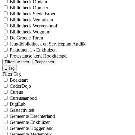
Bibliotheek Obdam
Bibliotheek Opmeer
Bibliotheek Stede Broec
Bibliotheek Venhuizen
Bibliotheek Wervershoof
Bibliotheek Wognum
De Groene Toren
Jeugdbibliotheek en Servicepunt Andijk
Paktuinen 1 - Enkhuizen
Protestantse kerk Hoogkarspel
Filters wissen
Toepassen
1
Tag
Filter Tag
Boekstart
CoderDojo
Cursus
Cursusaanbod
DigiLab
Gastactiviteit
Gemeente Drechterland
Gemeente Enkhuizen
Gemeente Koggenland
Gemeente Medemblik