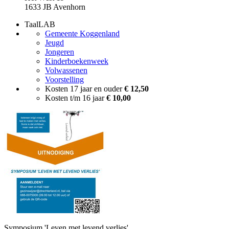
1633 JB Avenhorn
TaalLAB
Gemeente Koggenland
Jeugd
Jongeren
Kinderboekenweek
Volwassenen
Voorstelling
Kosten 17 jaar en ouder
€ 12,50
Kosten t/m 16 jaar
€ 10,00
Symposium 'Leven met levend verlies'