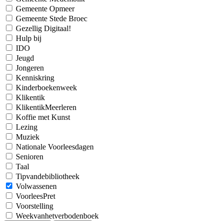
Gemeente Opmeer
Gemeente Stede Broec
Gezellig Digitaal!
Hulp bij
IDO
Jeugd
Jongeren
Kenniskring
Kinderboekenweek
Klikentik
KlikentikMeerleren
Koffie met Kunst
Lezing
Muziek
Nationale Voorleesdagen
Senioren
Taal
Tipvandebibliotheek
Volwassenen
VoorleesPret
Voorstelling
Weekvanhetverbodenboek