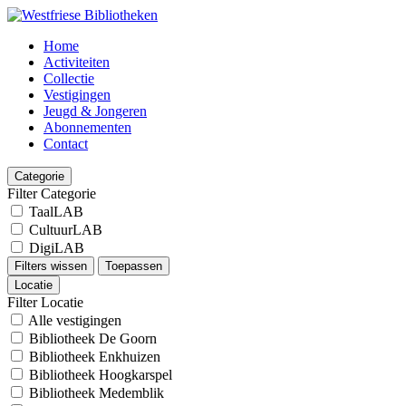
Home
Activiteiten
Collectie
Vestigingen
Jeugd & Jongeren
Abonnementen
Contact
Categorie
Filter Categorie
TaalLAB
CultuurLAB
DigiLAB
Filters wissen
Toepassen
Locatie
Filter Locatie
Alle vestigingen
Bibliotheek De Goorn
Bibliotheek Enkhuizen
Bibliotheek Hoogkarspel
Bibliotheek Medemblik