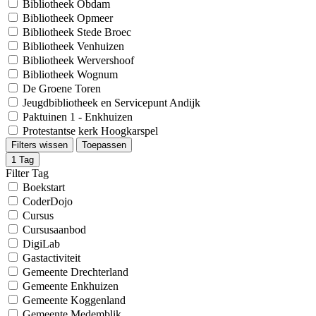
Bibliotheek Obdam
Bibliotheek Opmeer
Bibliotheek Stede Broec
Bibliotheek Venhuizen
Bibliotheek Wervershoof
Bibliotheek Wognum
De Groene Toren
Jeugdbibliotheek en Servicepunt Andijk
Paktuinen 1 - Enkhuizen
Protestantse kerk Hoogkarspel
Filters wissen
Toepassen
1
Tag
Filter Tag
Boekstart
CoderDojo
Cursus
Cursusaanbod
DigiLab
Gastactiviteit
Gemeente Drechterland
Gemeente Enkhuizen
Gemeente Koggenland
Gemeente Medemblik