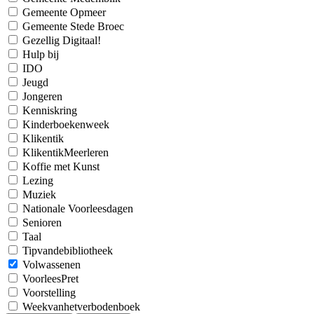
Gemeente Opmeer
Gemeente Stede Broec
Gezellig Digitaal!
Hulp bij
IDO
Jeugd
Jongeren
Kenniskring
Kinderboekenweek
Klikentik
KlikentikMeerleren
Koffie met Kunst
Lezing
Muziek
Nationale Voorleesdagen
Senioren
Taal
Tipvandebibliotheek
Volwassenen
VoorleesPret
Voorstelling
Weekvanhetverbodenboek