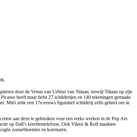
rk.
ireren door de Venus van Urbino van Titiaan, terwijl Titiaan op zijn
Picasso heeft maar liefst 27 schilderijen en 140 tekeningen gemaakt
t. Miró zette een 17e-eeuws figuratief schilderij zelfs geheel om in
ertoe aan deze te gebruiken voor een reeks werken in de Pop Art-
 reactie op Dalí’s kreeftentelefoon. Ook Viktor & Rolf maakten
n Goghs zonnebloemen en korenaren.