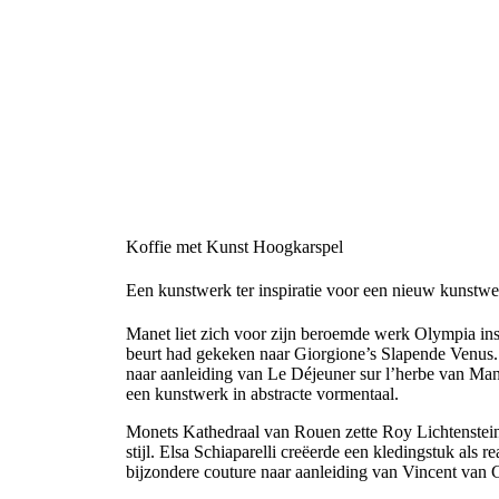
Koffie met Kunst Hoogkarspel
Een kunstwerk ter inspiratie voor een nieuw kunstwe
Manet liet zich voor zijn beroemde werk Olympia insp
beurt had gekeken naar Giorgione’s Slapende Venus. 
naar aanleiding van Le Déjeuner sur l’herbe van Mane
een kunstwerk in abstracte vormentaal.
Monets Kathedraal van Rouen zette Roy Lichtenstein 
stijl. Elsa Schiaparelli creëerde een kledingstuk als
bijzondere couture naar aanleiding van Vincent va